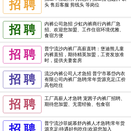
招 聘
头 售后客服 剪线头 等岗位
内裤公司急招 少虹内裤商行内裤厂急
招 聘
招、欢迎您加盟、工作住宿环境优雅、
食宿方便
普宁流沙内裤厂高薪直聘：堡迪熊儿童
招 聘
内裤直招，期待精英加盟，工资发放准
时，提供夫妻套房
流沙内裤公司人才急招 普宁市慕岱内衣
招 聘
有限公司内裤厂急聘|常年货源充足|工价
高包吃住
工厂高薪人才急聘 宠茜子内裤厂招聘、
招 聘
期待您加盟、无需经验、包食宿
普宁流沙菲妮慕舒内裤人才急聘|常年货
招 聘
源充足|待遇好包吃住|欢迎您加入