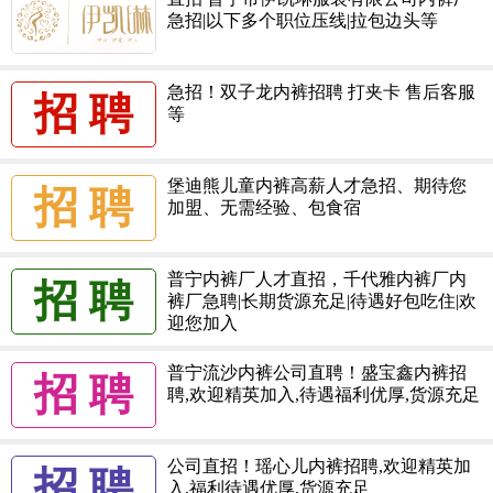
急招|以下多个职位压线|拉包边头等
急招！双子龙内裤招聘 打夹卡 售后客服
招 聘
等
堡迪熊儿童内裤高薪人才急招、期待您
招 聘
加盟、无需经验、包食宿
普宁内裤厂人才直招，千代雅内裤厂内
招 聘
裤厂急聘|长期货源充足|待遇好包吃住|欢
康鲨 135****8498 发布了招聘信息
迎您加入
诗普达 183****5585 发布了招聘信息
普宁流沙内裤公司直聘！盛宝鑫内裤招
招 聘
QQ 71945**** 咨询职位：扎边
聘,欢迎精英加入,待遇福利优厚,货源充足
邮箱 ******@sohu.com 咨询职位：洛头
巴蕾宠儿 152****5288 发布了招聘信息
公司直招！瑶心儿内裤招聘,欢迎精英加
招 聘
手机 135****2190 咨询职位：杂工
入,福利待遇优厚,货源充足