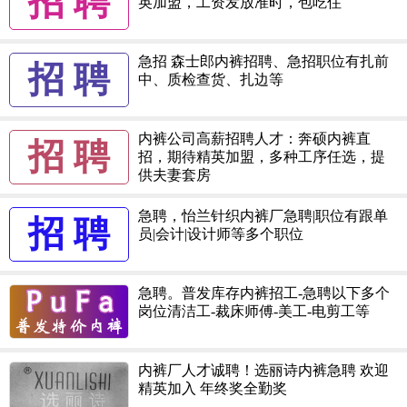
招 聘
英加盟，工资发放准时，包吃住
急招 森士郎内裤招聘、急招职位有扎前
招 聘
中、质检查货、扎边等
内裤公司高薪招聘人才：奔硕内裤直
招 聘
招，期待精英加盟，多种工序任选，提
供夫妻套房
急聘，怡兰针织内裤厂急聘|职位有跟单
招 聘
员|会计|设计师等多个职位
急聘。普发库存内裤招工-急聘以下多个
岗位清洁工-裁床师傅-美工-电剪工等
内裤厂人才诚聘！选丽诗内裤急聘 欢迎
精英加入 年终奖全勤奖