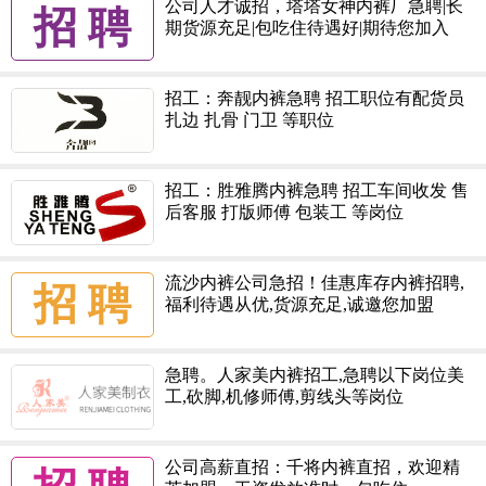
公司人才诚招，塔塔女神内裤厂急聘|长
招 聘
期货源充足|包吃住待遇好|期待您加入
招工：奔靓内裤急聘 招工职位有配货员
扎边 扎骨 门卫 等职位
招工：胜雅腾内裤急聘 招工车间收发 售
后客服 打版师傅 包装工 等岗位
流沙内裤公司急招！佳惠库存内裤招聘,
招 聘
福利待遇从优,货源充足,诚邀您加盟
急聘。人家美内裤招工,急聘以下岗位美
工,砍脚,机修师傅,剪线头等岗位
公司高薪直招：千将内裤直招，欢迎精