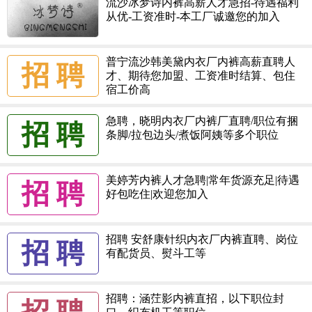
流沙冰梦诗内裤高薪人才急招-待遇福利
从优-工资准时-本工厂诚邀您的加入
普宁流沙韩美黛内衣厂内裤高薪直聘人
招 聘
才、期待您加盟、工资准时结算、包住
宿工价高
急聘，晓明内衣厂内裤厂直聘/职位有捆
招 聘
条脚/拉包边头/煮饭阿姨等多个职位
美婷芳内裤人才急聘|常年货源充足|待遇
招 聘
好包吃住|欢迎您加入
招聘 安舒康针织内衣厂内裤直聘、岗位
招 聘
有配货员、熨斗工等
招聘：涵茳影内裤直招，以下职位封