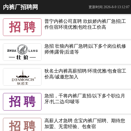
内裤厂招聘网
更新时间 2026-8-9 13:12:07
普宁内裤公司直聘 欣奴娇内裤厂急招|工
招 聘
作住宿环境优雅|包吃住工价高
急招 壮狼内裤厂急聘|以下多个岗位机修
师傅|露骨|后道等
狄名士内裤高薪招聘/环境优雅/包食宿工
价高/诚邀您加入
急招，千将内裤厂直招/以下多个职位月
招 聘
牙/扎二边/印唛等
高薪人才急聘 念宝内裤厂招聘、期待您
招 聘
加盟、无需经验、包食宿