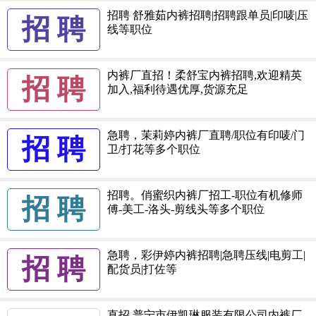
招聘 舒雅茹内裤招聘|招聘跟单员|印唛|压
招 聘
线等职位
内裤厂直招！柔舒宝内裤招聘,欢迎精英
招 聘
加入,福利待遇优厚,货源充足
急聘，茉莉婷内裤厂直聘/职位有印唛/门
招 聘
卫/打花等多个职位
招聘。俏蜜织内裤厂招工-职位有机修师
招 聘
傅-美工-洛头-剪线头等多个职位
急聘，彩伊婷内裤招聘|急聘压线|电剪工|
招 聘
配货员|打佐等
直招 普宁市伊凯琳服装有限公司内裤厂