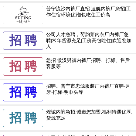
普宁流沙内裤厂直招 速艇内裤厂急招|工
作住宿环境优雅|包吃住工价高
公司人才急聘，荷韵莱内衣厂内裤厂急
招 聘
聘|常年货源充足|工价高包吃住|欢迎您加
入
急招 傲汉男裤内裤厂招聘、打标、售后
招 聘
客服等
招聘。普宁市忠源服装厂内裤厂直聘-月
招 聘
牙-打标-明巾头等
煌诚内裤急招,诚邀您加盟,福利待遇优厚,
招 聘
货源充足