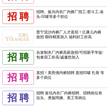
招聘。振兴内衣厂内裤厂招工-熨斗工-洛
招 聘
头-印唛等多个职位
普宁流沙内裤厂人才直招！亿康儿内裤
急招 期待精英加入 福利好工价高
合发制衣厂内裤高薪急招/可招新手学徒/
招 聘
包食宿工价高/诚邀您加入
直招！美而倩内裤招聘 直招印唛 扎骨 等
招 聘
多个岗位
招聘 发坑内衣厂内裤招聘、招聘岗位有
招 聘
拉头、煮饭阿姨、美工等岗位