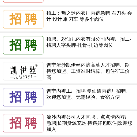
招工：魅之迷内衣厂内裤急聘 右刀头 会
招 聘
计 设计师 刀车 等多个岗位
招聘。彩仙儿内衣有限公司内裤厂招工-
招 聘
招聘人字头脚-扎骨-扎边等岗位
普宁流沙凯伊丝内裤高薪人才招聘、期
待您加盟、工资准时结算、包住宿工价
高
普宁内裤工厂招聘 曼仙娇内裤厂招聘、
招 聘
欢迎您加盟、无需经验、食宿方便
流沙内裤公司人才直聘，点点情内裤厂
招 聘
急聘|长期货源充足|待遇好包吃住|欢迎您
加入