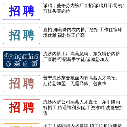
诚聘，蔓蒂芬内裤厂直招/诚聘月牙/司机/
招 聘
剪线头等岗位
直招 娜莉珠内衣内裤厂急招|工作住宿环
招 聘
境优雅|福利好工价高
流沙内裤工厂高薪急聘，东兴特价内裤
厂直聘/可招新手学徒/诚邀您加入
普宁流沙莱曼戴丝内裤高薪人才急招、
招 聘
期待您加盟、无需经验、包食宿
流沙内裤公司高薪人才直招。乐甲隆内
招 聘
裤招工,待遇福利从优,工资准时,诚邀您加
盟
招工！格朗特内裤急聘 招工拉包边脚 砍