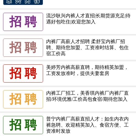
流沙耿兴内裤人才直招|长期货源充足|待
招 聘
遇好包吃住|欢迎您加入
内裤厂高薪人才招聘 柔舒宝内裤厂招
招 聘
聘、期待您加盟、工资准时结算、包住
宿工价高
美婷芳内裤高薪直聘，期待精英加盟，
招 聘
工资发放准时，提供夫妻套房
内裤工厂招工，美香琪内裤厂内裤厂直
招 聘
招/环境优雅/工价高包食宿/期待您加入
普宁内裤厂高薪直招人才：如生内衣内
招 聘
裤急聘、欢迎精英加入、食宿方便、工
资准时发放