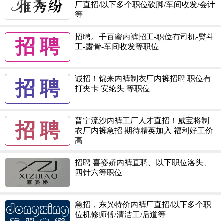
厂直招/以下多个职位砍脚/车间收发/会计
等
招聘。千百蜜内裤招工-职位有司机-熨斗
招 聘
工-露骨-车间收发等职位
诚招！锦来内裤制衣厂内裤招聘 职位有
招 聘
打夹卡 安纶头 等职位
普宁流沙内裤工厂人才直招！威宝将制
招 聘
衣厂内裤急招 期待精英加入 福利好工价
高
招聘 喜姿娇内裤直聘、以下职位洛头、
四针六等职位
急招，东兴特价内裤厂直招/以下多个职
位机修师傅/清洁工/后道等