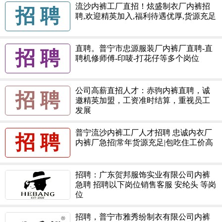
流沙内裤工厂直招！炫盛制衣厂内裤招
招 聘
聘,欢迎精英加入,福利待遇优厚,货源充足
直聘。普宁市忠源服装厂内裤厂直聘-直
招 聘
聘机修师傅-印唛-打花仔等多个岗位
公司高薪直招人才：赤驹内裤直聘，诚
招 聘
邀精英加盟，工资准时结算，重视员工
发展
普宁流沙内裤工厂人才招聘 忠诚内衣厂
招 聘
内裤厂急招|常年货源充足|包吃住工价高
招聘：广东贺邦服饰实业有限公司内裤
急聘 招聘以下岗位销售客服 安纶头 等岗
位
招聘，普宁市雅秀纷制衣有限公司内裤