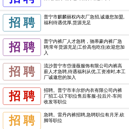
普宁市麒麟丽权内衣厂急招,诚邀您加盟,
招 聘
福利待遇优厚,货源充足
普宁内裤厂人才急聘，驰蒂豪内裤厂急
招 聘
聘|常年货源充足|工价高包吃住|欢迎您加
入
流沙普宁市岱漫薇服饰有限公司内裤高
招 聘
薪人才急聘,待遇福利从优,工资准时,本工
厂诚邀您的加入
招聘。普宁市丰尔舒内衣有限公司内裤
招 聘
厂招工-以下职位售后客服-拉后片-车间
收发等职位
急聘。雷丹内裤招聘,急聘职位有月牙,砍
招 聘
脚等职位